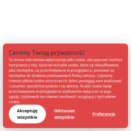
Cenimy Twoją prywatność
Ta strona internetowa wykorzystuje pliki cookie, aby poprawić komfort
korzystania z niej. Spośród nich pliki cookie, które są sklasyfikowane
jako niezbędne, są przechowywane w przeglądarce, ponieważ są
niezbędne do działania podstawowych funkcji witryny. Używamy
również plików cookie stron trzecich, które pomagają nam analizować
i rozumieć sposób korzystania z tej witryny. Te pliki cookie będą
przechowywane w przeglądarce użytkownika wyłącznie za jego
zgodą. Użytkownik ma również możliwość rezygnacji z tych plików
cookie.
Akceptuję
Odrzucam
Preferencje
wszystkie
wszystkie