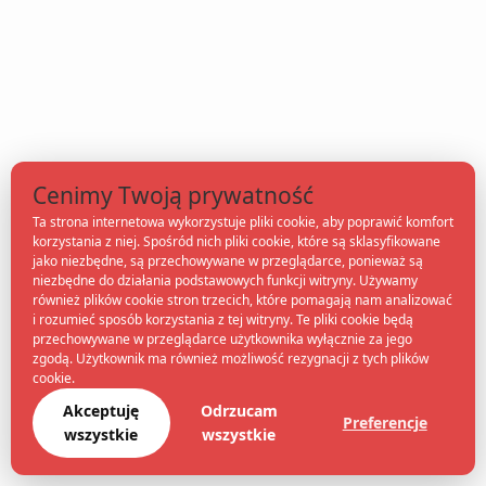
Cenimy Twoją prywatność
Ta strona internetowa wykorzystuje pliki cookie, aby poprawić komfort
korzystania z niej. Spośród nich pliki cookie, które są sklasyfikowane
jako niezbędne, są przechowywane w przeglądarce, ponieważ są
niezbędne do działania podstawowych funkcji witryny. Używamy
również plików cookie stron trzecich, które pomagają nam analizować
i rozumieć sposób korzystania z tej witryny. Te pliki cookie będą
przechowywane w przeglądarce użytkownika wyłącznie za jego
zgodą. Użytkownik ma również możliwość rezygnacji z tych plików
cookie.
Akceptuję
Odrzucam
Preferencje
wszystkie
wszystkie